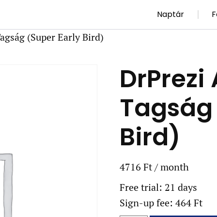
Naptár
F
agság (Super Early Bird)
DrPrezi
Tagság 
Bird)
4716
Ft
/ month
Free trial: 21 days
Sign-up fee:
464
Ft