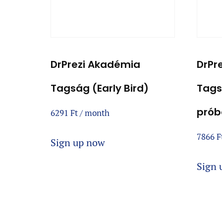
DrPrezi Akadémia
DrPr
Tagság (Early Bird)
Tags
prób
6291
Ft
/ month
7866
F
Sign up now
Sign 