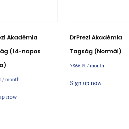
ezi Akadémia
DrPrezi Akadémia
ág (14-napos
Tagság (Normál)
a)
7866
Ft
/ month
t
/ month
Sign up now
up now