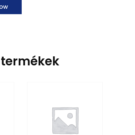
now
 termékek