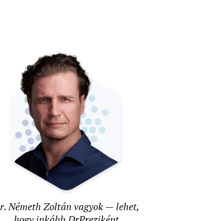
r. Németh Zoltán vagyok — lehet,
hogy inkább DrPreziként