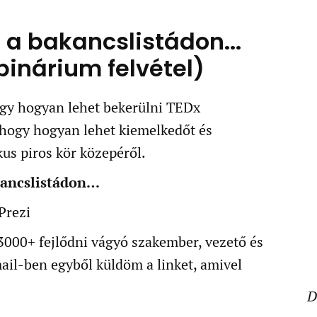
 a bakancslistádon...
inárium felvétel)
y hogyan lehet bekerülni TEDx
, hogy hogyan lehet kiemelkedőt és
kus piros kör közepéről.
kancslistádon…
Prezi
 (3000+ fejlődni vágyó szakember, vezető és
ail-ben egyből küldöm a linket, amivel
D