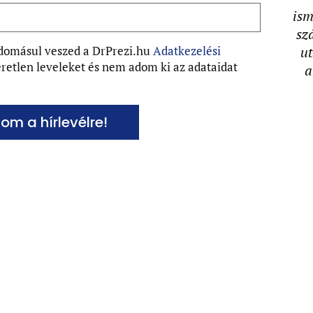
ism
sz
tudomásul veszed a DrPrezi.hu
Adatkezelési
ut
retlen leveleket és nem adom ki az adataidat
a
zom a hírlevélre!