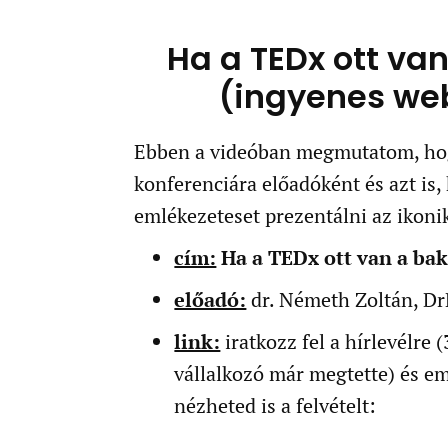
Ha a TEDx ott van
(ingyenes web
Ebben a videóban megmutatom, hog
konferenciára előadóként és azt is
emlékezeteset prezentálni az ikoni
cím:
Ha a TEDx ott van a ba
előadó:
dr. Németh Zoltán, Dr
link:
iratkozz fel a hírlevélre
vállalkozó már megtette) és em
nézheted is a felvételt: